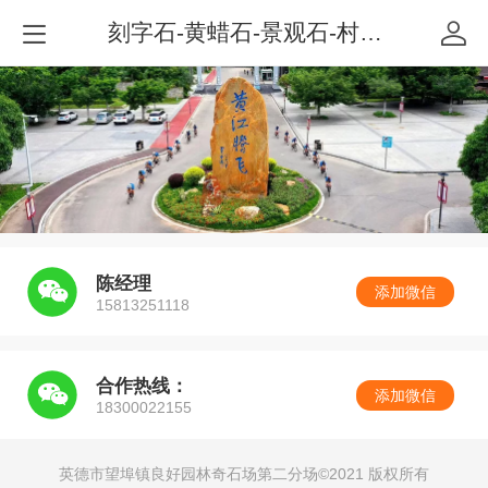
刻字石-黄蜡石-景观石-村牌石-招牌石-企业标志石-校园文化石-英德市百石汇园林景观有限公司
陈经理
添加微信
15813251118
合作热线：
添加微信
18300022155
英德市望埠镇良好园林奇石场第二分场©
2021 版权所有